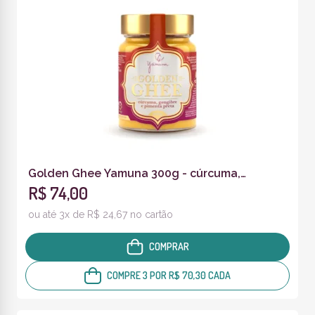
Golden Ghee Yamuna 300g - cúrcuma,
R$ 74,00
pimenta preta e gengibre fresco
ou até 3x de R$ 24,67 no cartão
COMPRAR
COMPRE 3 POR R$ 70,30 CADA