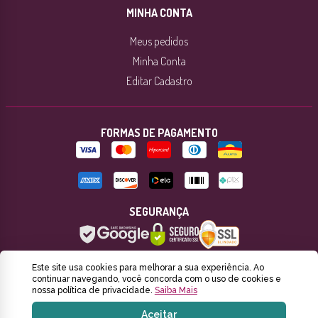
MINHA CONTA
Meus pedidos
Minha Conta
Editar Cadastro
FORMAS DE PAGAMENTO
SEGURANÇA
Este site usa cookies para melhorar a sua experiência. Ao
continuar navegando, você concorda com o uso de cookies e
Yamuna Artesanal Fábrica de Produtos Naturais 2022. © C.N.P.J 21555703/0001-56 Est. Rozália Paulina Ferreira, 1897.
nossa política de privacidade.
Saiba Mais
Florianópolis / SC - BR
Aceitar