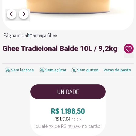
Página inicial
Manteiga Ghee
Ghee Tradicional Balde 10L / 9,2kg
Sem lactose
Sem açúcar
Sem glúten
Vacas de pasto
UNIDADE
R$ 1.198,50
R$ 1.151,04
no pix
ou até 3x de R$ 399,50 no cartão