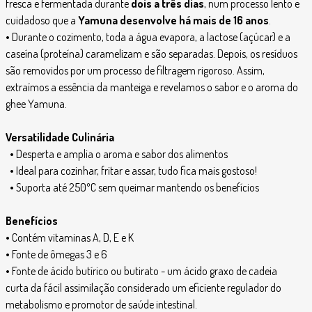
fresca e fermentada durante
dois a três dias
, num processo lento e
cuidadoso que a
Yamuna desenvolve há mais de 16 anos
.
•
Durante o cozimento, toda a água evapora, a lactose (açúcar) e a
caseína (proteína) caramelizam e são separadas. Depois, os resíduos
são removidos por um processo de filtragem rigoroso. Assim,
extraímos a essência da manteiga e revelamos o sabor e o aroma do
ghee Yamuna.
Versatilidade Culinária
•
Desperta e amplia o aroma e sabor dos alimentos
•
Ideal para cozinhar, fritar e assar, tudo fica mais gostoso!
•
Suporta até 250ºC sem queimar mantendo os benefícios
Benefícios
•
Contém vitaminas A, D, E e K
•
Fonte de ômegas 3 e 6
•
Fonte de ácido butírico ou butirato - um ácido graxo de cadeia
curta da fácil assimilação considerado um eficiente regulador do
metabolismo e promotor de saúde intestinal.