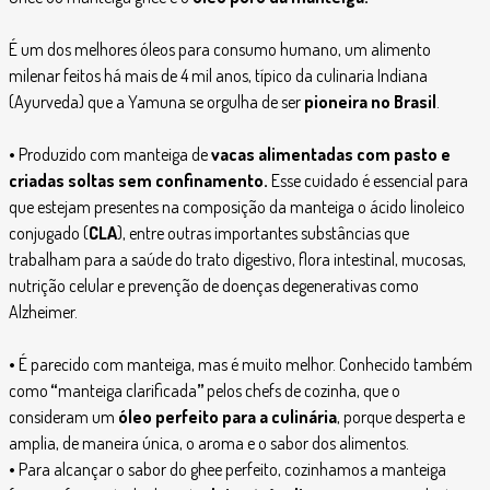
É um dos melhores óleos para consumo humano, um alimento
milenar feitos há mais de 4 mil anos, típico da culinaria Indiana
(Ayurveda) que a Yamuna se orgulha de ser
pioneira no Brasil
.
•
Produzido com manteiga de
vacas alimentadas com pasto e
criadas soltas sem confinamento.
Esse cuidado é essencial para
que estejam presentes na composição da manteiga o
ácido linoleico
conjugado
(
CLA
), entre outras importantes substâncias que
trabalham para a saúde do trato digestivo, flora intestinal, mucosas,
nutrição celular e prevenção de doenças degenerativas como
Alzheimer.
•
É parecido com manteiga, mas é muito melhor. Conhecido também
como
“
manteiga clarificada
”
pelos chefs de cozinha, que o
consideram um
óleo perfeito para a culinária
, porque desperta e
amplia, de maneira única, o aroma e o sabor dos alimentos.
•
Para alcançar o sabor do ghee perfeito, cozinhamos a manteiga