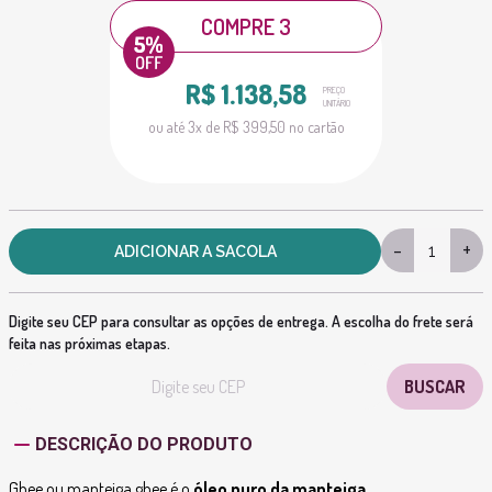
COMPRE 3
R$ 1.138,58
PREÇO
UNITÁRIO
ou até 3x de R$ 399,50 no cartão
-
+
ADICIONAR A SACOLA
Digite seu CEP para consultar as opções de entrega. A escolha do frete será
feita nas próximas etapas.
DESCRIÇÃO DO PRODUTO
Ghee ou manteiga ghee é o
óleo puro da manteiga.