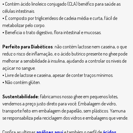
•
Contém ácido linoleico conjugado (CLA) benéfico para saúde as
células intestinais.
•
É composto por triglicerideos de cadeia média e curta, fácil de
metabolizar pelo corpo.
•
Beneficia o trato digestivo, flora intestinal e mucosas.
Perfeito para Diabéticos
: não contém lactose nem caseína, o que
reduz o risco de inflamação, e o ácido butírico presente no ghee pode
melhorar a sensibilidade à insulina, ajudando a controlar os níveis de
açúcar no sangue.
•
Livre de lactose e caseína, apesar de conter traços mínimos.
•
Não contém glúten.
Sustentabilidade:
Fabricamos nosso ghee em pequenos lotes,
vendemos a preço justo direto para você. Embalagem de vidro,
transporte feito em embalagem de papelão, sem plásticos. Yamuna
se responsabiliza pela reciclagem dos vidros e embalagens que vende.
Confira as ultimas
análises aqui
e também o perfil de
ácidos