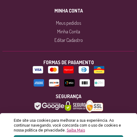
MINHA CONTA
Meus pedidos
Minha Conta
Editar Cadastro
FORMAS DE PAGAMENTO
SEGURANÇA
Este site usa cookies para melhorar a sua experiência. Ao
continuar navegando, você concorda com o uso de cookies e
Yamuna Artesanal Fábrica de Produtos Naturais 2022. © C.N.P.J 21555703/0001-56 Est. Rozália Paulina Ferreira, 1897.
nossa política de privacidade.
Saiba Mais
Florianópolis / SC - BR