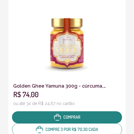
Golden Ghee Yamuna 300g - cúrcuma,
R$ 74,00
pimenta preta e gengibre fresco
ou até 3x de R$ 24,67 no cartão
COMPRAR
COMPRE 3 POR R$ 70,30 CADA