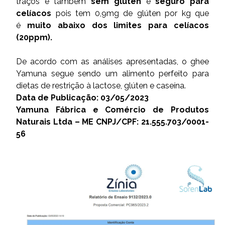
traços e também
sem glúten
e
seguro para
celíacos
pois tem 0,9mg de glúten por kg que
é
muito abaixo dos limites para celíacos
(20ppm).
De acordo com as análises apresentadas, o ghee
Yamuna segue sendo um alimento perfeito para
dietas de restrição à lactose, glúten e caseína.
Data de Publicação: 03/05/2023
Yamuna Fábrica e Comércio de Produtos
Naturais Ltda – ME CNPJ/CPF: 21.555.703/0001-
56