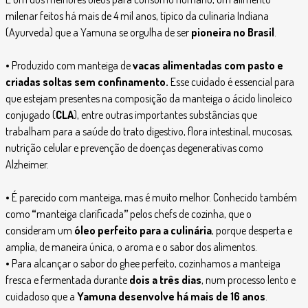
milenar feitos há mais de 4 mil anos, típico da culinaria Indiana
(Ayurveda) que a Yamuna se orgulha de ser
pioneira no Brasil
.
•
Produzido com manteiga de
vacas alimentadas com pasto e
criadas soltas sem confinamento.
Esse cuidado é essencial para
que estejam presentes na composição da manteiga o
ácido linoleico
conjugado
(
CLA
), entre outras importantes substâncias que
trabalham para a saúde do trato digestivo, flora intestinal, mucosas,
nutrição celular e prevenção de doenças degenerativas como
Alzheimer.
•
É parecido com manteiga, mas é muito melhor. Conhecido também
como
“
manteiga clarificada
”
pelos chefs de cozinha, que o
consideram um
óleo perfeito para a culinária
, porque desperta e
amplia, de maneira única, o aroma e o sabor dos alimentos.
•
Para alcançar o sabor do ghee perfeito, cozinhamos a manteiga
fresca e fermentada durante
dois a três dias
, num processo lento e
cuidadoso que a
Yamuna desenvolve há mais de 16 anos
.