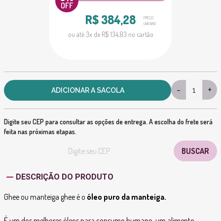
R$ 384,28
PREÇO
UNITÁRIO
ou até 3x de R$ 134,83 no cartão
-
+
ADICIONAR A SACOLA
Digite seu CEP para consultar as opções de entrega. A escolha do frete será
feita nas próximas etapas.
DESCRIÇÃO DO PRODUTO
Ghee ou manteiga ghee é o
óleo puro da manteiga.
É um dos melhores óleos para consumo humano, um alimento