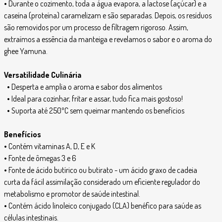
•
Durante o cozimento, toda a água evapora, a lactose (açúcar) e a
caseína (proteína) caramelizam e são separadas. Depois, os resíduos
são removidos por um processo de filtragem rigoroso. Assim,
extraímos a essência da manteiga e revelamos o sabor e o aroma do
ghee Yamuna.
Versatilidade Culinária
•
Desperta e amplia o aroma e sabor dos alimentos
•
Ideal para cozinhar, fritar e assar, tudo fica mais gostoso!
•
Suporta até 250ºC sem queimar mantendo os benefícios
Benefícios
•
Contém vitaminas A, D, E e K
•
Fonte de ômegas 3 e 6
•
Fonte de ácido butírico ou butirato - um ácido graxo de cadeia
curta da fácil assimilação considerado um eficiente regulador do
metabolismo e promotor de saúde intestinal.
•
Contém ácido linoleico conjugado (CLA) benéfico para saúde as
células intestinais.