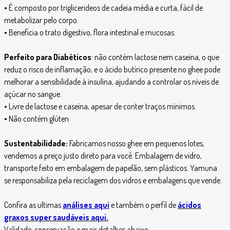
•
É composto por triglicerideos de cadeia média e curta, fácil de
metabolizar pelo corpo.
•
Beneficia o trato digestivo, flora intestinal e mucosas.
Perfeito para Diabéticos
: não contém lactose nem caseína, o que
reduz o risco de inflamação, e o ácido butírico presente no ghee pode
melhorar a sensibilidade à insulina, ajudando a controlar os níveis de
açúcar no sangue.
•
Livre de lactose e caseína, apesar de conter traços mínimos.
•
Não contém glúten.
Sustentabilidade:
Fabricamos nosso ghee em pequenos lotes,
vendemos a preço justo direto para você. Embalagem de vidro,
transporte feito em embalagem de papelão, sem plásticos. Yamuna
se responsabiliza pela reciclagem dos vidros e embalagens que vende.
Confira as ultimas
análises aqui
e também o perfil de
ácidos
graxos super saudáveis aqui
.
Validade, conservação e mais detalhes abaixo.