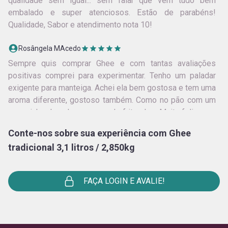
qualidade sem igual... sem falar que vem tudo bem
embalado e super atenciosos. Estão de parabéns!
Qualidade, Sabor e atendimento nota 10!
Rosângela MAcedo
Sempre quis comprar Ghee e com tantas avaliações
positivas comprei para experimentar. Tenho um paladar
exigente para manteiga. Achei ela bem gostosa e tem uma
aroma diferente, gostoso também. Como no pão com um
pouquinho de sal e uso quando frito algo. Muito feliz com
os produtos que adquiri. Entrei na Yamuna por causa do
Conte-nos sobre sua experiência com Ghee
Chai Massala e comprei também a Ghee e o Bulletproof.
tradicional 3,1 litros / 2,850kg
Muita energia boa, qualidade e sabor em cada produto.
Osamir
FAÇA LOGIN E AVALIE!
Karla Cibele da Silva galvao Galvao
A MELHOR!