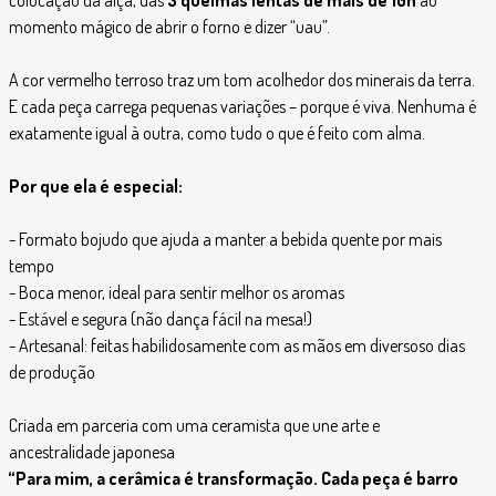
colocação da alça, das
3 queimas lentas de mais de 10h
ao
momento mágico de abrir o forno e dizer “uau”.
A cor vermelho terroso traz um tom acolhedor dos minerais da terra.
E cada peça carrega pequenas variações – porque é viva. Nenhuma é
exatamente igual à outra, como tudo o que é feito com alma.
Por que ela é especial:
- Formato bojudo que ajuda a manter a bebida quente por mais
tempo
- Boca menor, ideal para sentir melhor os aromas
- Estável e segura (não dança fácil na mesa!)
- Artesanal: feitas habilidosamente com as mãos em diversoso dias
de produção
Criada em parceria com uma ceramista que une arte e
ancestralidade japonesa
“Para mim, a cerâmica é transformação. Cada peça é barro