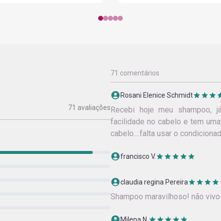
71 comentários
Rosani Elenice Schmidt
71 avaliações
Recebi hoje meu shampoo, já
facilidade no cabelo e tem u
cabelo....falta usar o condicionado
francisco V.
claudia regina Pereira
Shampoo maravilhoso! não vivo
Milena N.