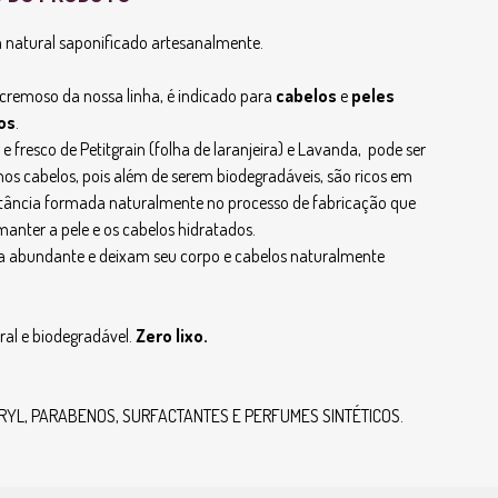
natural saponificado artesanalmente.
e cremoso da nossa linha, é indicado para
cabelos
e
peles
os
.
 fresco de Petitgrain (folha de laranjeira) e Lavanda, pode ser
nos cabelos, pois além de serem biodegradáveis, são ricos em
stância formada naturalmente no processo de fabricação que
manter a pele e os cabelos hidratados.
 abundante e deixam seu corpo e cabelos naturalmente
al e biodegradável.
Zero lixo.
RYL, PARABENOS, SURFACTANTES E PERFUMES SINTÉTICOS.