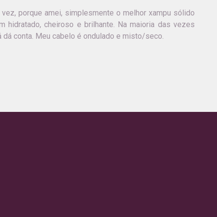
 vez, porque amei, simplesmente o melhor xampu sólido
m hidratado, cheiroso e brilhante. Na maioria das vezes
á dá conta. Meu cabelo é ondulado e misto/seco.
naturais fazem toda diferença em nosso templo ? eu não
atural em meu corpo e a yamuna me mostrou que isso é