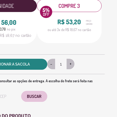
NIDADE
COMPRE 3
R$ 53,20
 56,00
PREÇO
UNITÁRIO
3,78
no pix
ou até 3x de R$ 18,67 no cartão
 R$ 18,67 no cartão
-
+
IONAR A SACOLA
onsultar as opções de entrega. A escolha do frete será feita nas
O DO PRODUTO