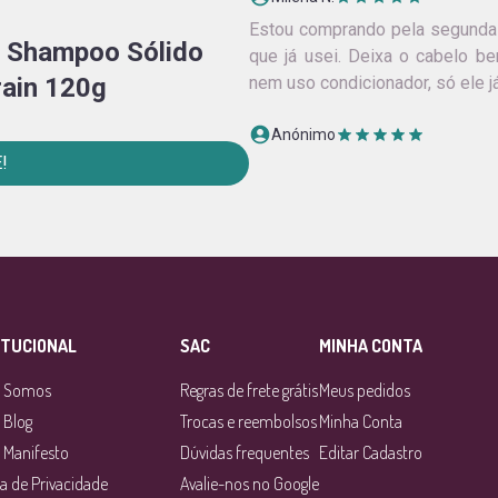
Estou comprando pela segunda
m Shampoo Sólido
que já usei. Deixa o cabelo be
rain 120g
nem uso condicionador, só ele j
Anónimo
!
Tacia Nagatsuka
Maravilhoso! Produtos puros e 
uso mais nada que não seja n
possível!
Renata
ITUCIONAL
SAC
MINHA CONTA
 Somos
Regras de frete grátis
Marly De Sá
Meus pedidos
 Blog
Trocas e reembolsos
Muito top
Minha Conta
 Manifesto
Dúvidas frequentes
Editar Cadastro
Luciana Oliveira
ca de Privacidade
Avalie-nos no Google