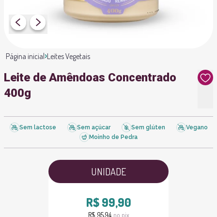
Página inicial
Leites Vegetais
Leite de Amêndoas Concentrado
400g
Sem lactose
Sem açúcar
Sem glúten
Vegano
Moinho de Pedra
UNIDADE
R$ 99,90
R$ 95,94
no pix