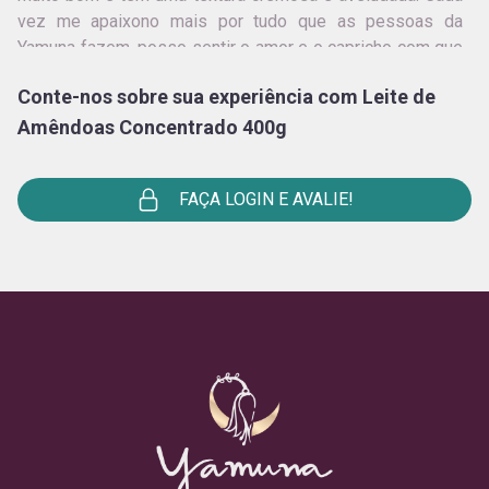
vez me apaixono mais por tudo que as pessoas da
Yamuna fazem, posso sentir o amor e o capricho com que
tudo é feito. Gratidão!
Conte-nos sobre sua experiência com Leite de
Amêndoas Concentrado 400g
Ricardo Torrezan
Produto maravilhoso!!!
FAÇA LOGIN E AVALIE!
Débora M.
Perfeito
EVELISE PISANI
Uma delícia e quentinho com canela , agora no inverno fica
maravilhoso!
Maria de Lourdes Freire
Gostei muito.
Suelen Oliveira