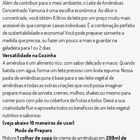
Além de contribuir para o meio ambiente, o Leite de Amêndoas
Concentrado Yamuna é uma escolha econômica. Ao diluir o
concentrado, você obtém 8 litros de leite por um preço muito mais
acessível do que comprar caixas individuais. É a combinação perfeita
de sustentabilidade e economia! Você pode preparar somente a
medida que precisa, ou fazer um pouco a mais e guardar na
geladeira para 1 ou 2 dias.
Versatilidade na Cozinha
A amêndoa é um alimento rico, com sabor delicado e macio. Quando
batida com água, forma um leite precioso com linda espuma. Nossa
pasta de amêndoas pura é base para o seu leite vegetal de
amêndoas e todas as outras criações que você possa imaginar:
prepare massa de sorvete, cremes, molhos, shakes ou mesmo para
comer puro com pão ou cobertura de frutas e bolos. Deixe a sua
criatividade fluir e aproveite todos os benefícios de um leite vegetal
nutritivo e saboroso.
(veja abaixo 10 maneiras de usar)
Modo de Preparo
Misture
1 colher de sopa
de creme de amêndoas em
200ml de