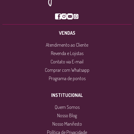
Me rendi a essa facilidade com o leite vegetal e não
poderia ter sido melhor! A pastinha vem homogênea e é
bem versátil, facilita muito muito a vida, além de ter um
sabor excelente!
VENDAS
Ana Maria Vieira
Atendimento ao Cliente
Gostei muito do produto
Revenda e Lojistas
Contato via E-mail
Regina P.
Comprar com Whatsapp
Super saboroso e cremoso
Programa de pontos
Débora M.
INSTITUCIONAL
Muito gostoso
Quem Somos
Cleide Maria
Nosso Blog
Delicioso,preparo rápido e prático
Nosso Manifesto
Política de Privacidade