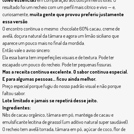
(óleo essencial)
em comparação aos dois primeiros lotes. O
resultado foi um recheio com um perfil mais cítrico e vivo — e,
curiosamente,
muita gente que provou preferiu justamente
essa versão
.
O encontro continua o mesmo: chocolate 60% cacau, creme de
avelã, doçura natural da tâmara e agora um limão siciliano que
aparece um pouco mais no final da mordida.
Então vale o aviso sincero:
Ela essa barra tem imperfeições visuais e de textura. Pode ter
escapado um pouco do recheio. Pode ter pequenas fissuras.
Mas a receita continua excelente. O sabor continua especial.
E para algumas pessoas… ficou ainda melhor.
Preço especial porque fugiu do nosso padrão visual e não porque
faltou sabor.
Lote limitado e jamais se repetirá desse jeito.
Ingredientes:
Nibs de cacau orgânico, tâmara em pó, manteiga de cacau e
emulsificante lecitina de girassol (um aditivo natural super saudável).
O recheio tem avelã torrada, tâmara em pó, açúcar de coco, flor de