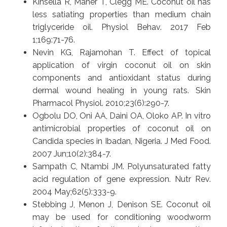
Kinsella R, Maher T, Clegg ME. Coconut oil has
less satiating properties than medium chain
triglyceride oil. Physiol Behav. 2017 Feb
1;169:71-76.
Nevin KG, Rajamohan T. Effect of topical
application of virgin coconut oil on skin
components and antioxidant status during
dermal wound healing in young rats. Skin
Pharmacol Physiol. 2010;23(6):290-7.
Ogbolu DO, Oni AA, Daini OA, Oloko AP. In vitro
antimicrobial properties of coconut oil on
Candida species in Ibadan, Nigeria. J Med Food.
2007 Jun;10(2):384-7.
Sampath C, Ntambi JM. Polyunsaturated fatty
acid regulation of gene expression. Nutr Rev.
2004 May;62(5):333-9.
Stebbing J, Menon J, Denison SE. Coconut oil
may be used for conditioning woodworm