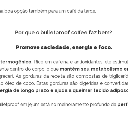
uma boa opção também para um café da tarde.
Por que o bulletproof coffee faz bem?
Promove saciedade, energia e foco.
 termogênico
. Rico em cafeína e antioxidantes, ele esti
mente dentro do corpo, o que
mantém seu metabolismo e
recer). As gorduras da receita são compostas de triglicerí
 do óleo de coco. Estas gorduras são digeridas e converti
rgia de longo prazo e ajuda a queimar tecido adiposo
bulletproof em jejum está no melhoramento profundo da
perf