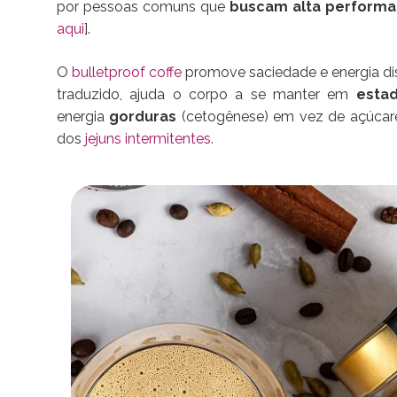
por pessoas comuns que
buscam alta performan
aqui
].
O
bulletproof coffe
promove saciedade e energia dis
traduzido, ajuda o corpo a se manter em
esta
energia
gorduras
(cetogênese) em vez de açúcares
dos
jejuns intermitentes.