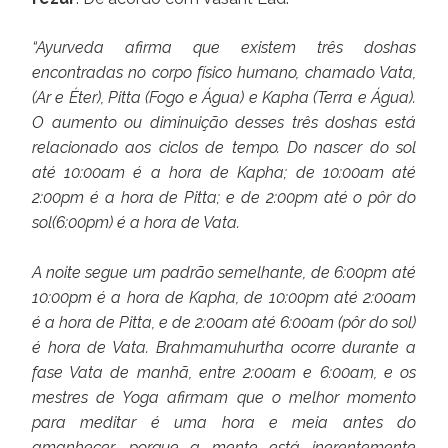
“Ayurveda afirma que existem três doshas
encontradas no corpo físico humano, chamado Vata,
(Ar e Éter), Pitta (Fogo e Água) e Kapha (Terra e Água).
O aumento ou diminuição desses três doshas está
relacionado aos ciclos de tempo. Do nascer do sol
até 10:00am é a hora de Kapha; de 10:00am até
2:00pm é a hora de Pitta; e de 2:00pm até o pôr do
sol(6:00pm) é a hora de Vata.
A noite segue um padrão semelhante, de 6:00pm até
10:00pm é a hora de Kapha, de 10:00pm até 2:00am
é a hora de Pitta, e de 2:00am até 6:00am (pôr do sol)
é hora de Vata. Brahmamuhurtha ocorre durante a
fase Vata de manhã, entre 2:00am e 6:00am, e os
mestres de Yoga afirmam que o melhor momento
para meditar é uma hora e meia antes do
amanhecer, porque a mente está inerentemente