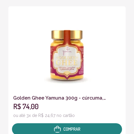
Golden Ghee Yamuna 300g - cúrcuma,
R$ 74,00
pimenta preta e gengibre fresco
ou até 3x de R$ 24,67 no cartão
COMPRAR